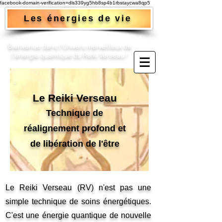
facebook-domain-verification=dls339yg5hb8sp4b1rbstaycwa8qp5
Les énergies de vie
Bienvenue dans l'Univers merveilleux de
l'énergie quantique du Reiki Verseau !​
Le Reiki Verseau
Technique de
réalignement profond et
de libération de l'être
Le Reiki Verseau (RV) n'est pas une
simple technique de soins énergétiques.
C'est une énergie quantique de nouvelle