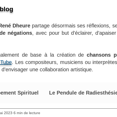
 blog
René Dheure
partage désormais ses réflexions, se
 de négations
, avec pour but d’éclairer, d’apaiser
également de base à la création de
chansons po
uTube
. Les compositeurs, musiciens ou interprète
d’envisager une collaboration artistique.
ement Spirituel
Le Pendule de Radiesthési
de René Dheure
ai 2023
6 min de lecture
Développement personnel