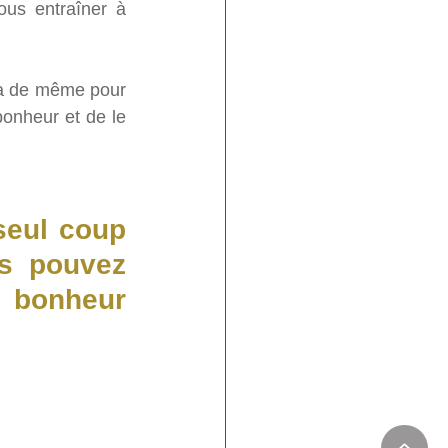
us entraîner à 
va de même pour 
bonheur et de le 
seul coup 
s pouvez 
e bonheur 