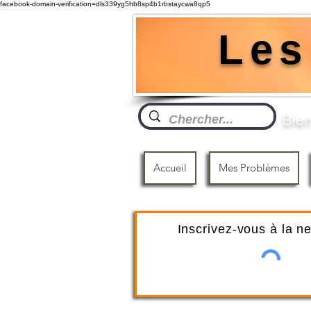
facebook-domain-verification=dls339yg5hb8sp4b1rbstaycwa8qp5
Les
Bien
Accueil
Mes Problèmes
Inscrivez-vous à la n