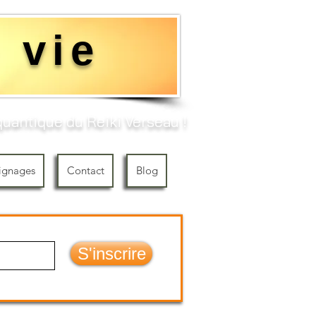
 vie
uantique du Reiki Verseau !​
ignages
Contact
Blog
S'inscrire