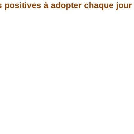
 positives à adopter chaque jour
laxation
Divers sujets
Pensée positive
gnements Spirituels
Découvrez les chakras
é
Soins énergétiques à distance
Eveil d