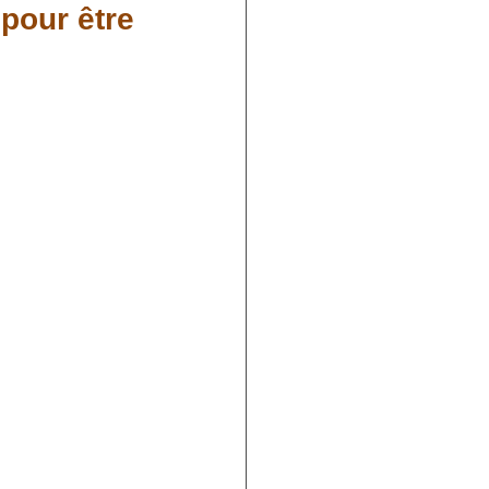
 pour être
Loi de l'attraction
es consciences