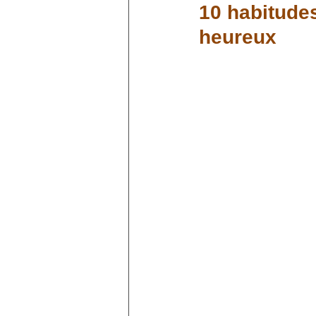
10 habitudes
heureux
Gestion du stress et re
Lithothérapie
Ensei
Astuces santé et vitalit
Astrologie et énergies