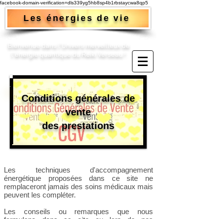
facebook-domain-verification=dls339yg5hb8sp4b1rbstaycwa8qp5
Les énergies de vie
Bienvenue dans l'Univers merveilleux de
l'énergie quantique du Reiki Verseau !​
Conditions générales de
vente
des prestations
Les techniques d'accompagnement
énergétique pr
oposées dans ce site ne
remplaceront jamais des soins médicaux mais
peuvent les compléter.
Les conseils ou remarques que nous