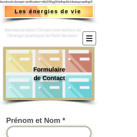
facebook-domain-verification=dls339yg5hb8sp4b1rbstaycwa8qp5
Les énergies de vie
Bienvenue dans l'Univers merveilleux de
l'énergie quantique du Reiki Verseau !​
Formulaire
de Contact
Prénom et Nom