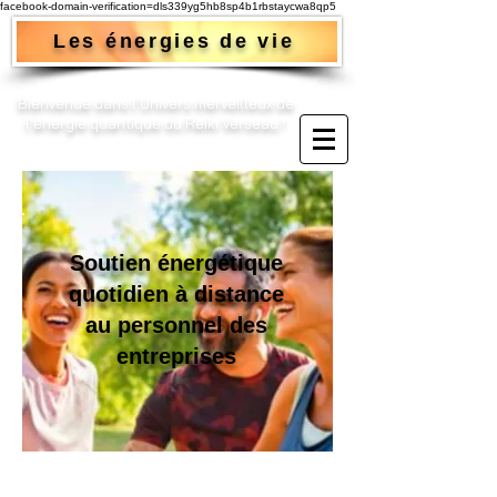
facebook-domain-verification=dls339yg5hb8sp4b1rbstaycwa8qp5
Les énergies de vie
Bienvenue dans l'Univers merveilleux de
l'énergie quantique du Reiki Verseau !​
Soutien énergétique
quotidien à distance
au personnel des
entreprises