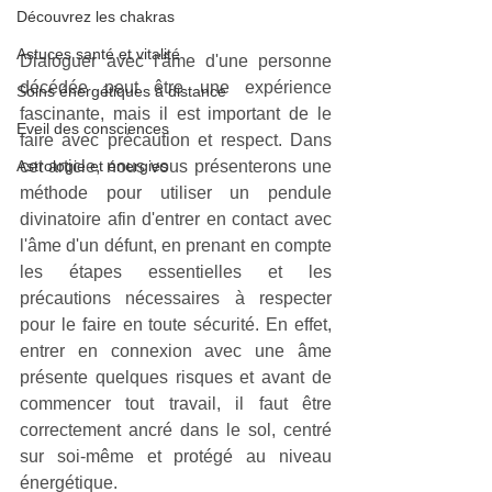
Découvrez les chakras
Astuces santé et vitalité
Dialoguer avec l'âme d'une personne 
décédée peut être une expérience 
Soins énergétiques à distance
fascinante, mais il est important de le 
Eveil des consciences
faire avec précaution et respect. Dans 
cet article, nous vous présenterons une 
Astrologie et énergies
méthode pour utiliser un pendule 
divinatoire afin d'entrer en contact avec 
l'âme d'un défunt, en prenant en compte 
les étapes essentielles et les 
précautions nécessaires à respecter 
pour le faire en toute sécurité. En effet, 
entrer en connexion avec une âme 
présente quelques risques et avant de 
commencer tout travail, il faut être 
correctement ancré dans le sol, centré 
sur soi-même et protégé au niveau 
énergétique. 