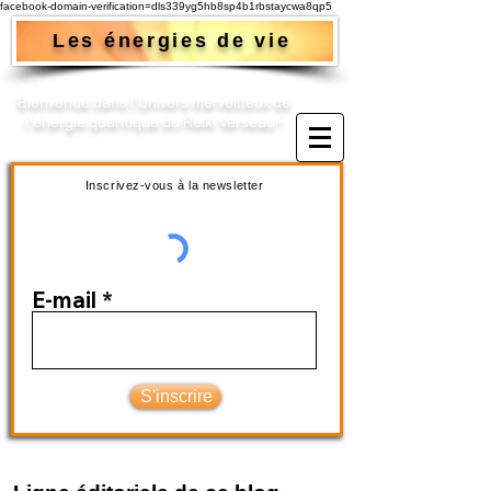
facebook-domain-verification=dls339yg5hb8sp4b1rbstaycwa8qp5
Les énergies de vie
Bienvenue dans l'Univers merveilleux de
l'énergie quantique du Reiki Verseau !​
Inscrivez-vous à la newsletter
E-mail
S'inscrire