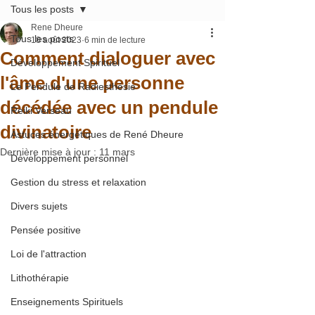
Tous les posts
Rene Dheure
Tous les posts
18 août 2023
6 min de lecture
Comment dialoguer avec
Développement Spirituel
l'âme d'une personne
Le Pendule de Radiesthésie
décédée avec un pendule
Reiki Verseau
divinatoire
Astuces énergétiques de René Dheure
Dernière mise à jour :
11 mars
Développement personnel
Gestion du stress et relaxation
Divers sujets
Pensée positive
Loi de l'attraction
Lithothérapie
Enseignements Spirituels