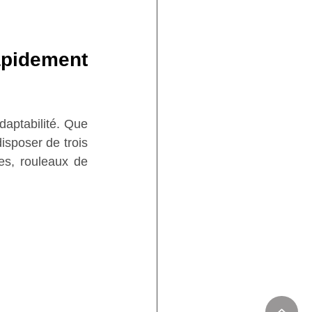
idement 
aptabilité. Que 
sposer de trois 
es, rouleaux de 