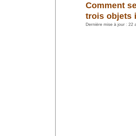
Comment se 
trois objets
Gestion du stress et re
Dernière mise à jour :
22 a
Lithothérapie
Ensei
Astuces santé et vitalit
Astrologie et énergies