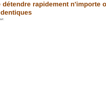
détendre rapidement n'importe 
 identiques
laxation
Divers sujets
Pensée positive
vr.
gnements Spirituels
Découvrez les chakras
é
Soins énergétiques à distance
Eveil d