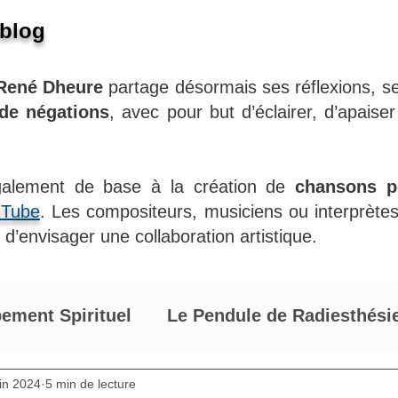
 blog
René Dheure
partage désormais ses réflexions, se
 de négations
, avec pour but d’éclairer, d’apaiser
également de base à la création de
chansons po
uTube
. Les compositeurs, musiciens ou interprète
d’envisager une collaboration artistique.
ement Spirituel
Le Pendule de Radiesthési
de René Dheure
uin 2024
5 min de lecture
Développement personnel