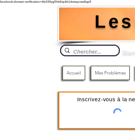
facebook-domain-verification=dls339yg5hb8sp4b1rbstaycwa8qp5
Les
Bien
Accueil
Mes Problèmes
Inscrivez-vous à la n