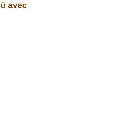
où avec
Loi de l'attraction
es consciences