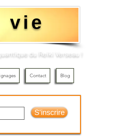
 vie
uantique du Reiki Verseau !​
ignages
Contact
Blog
S'inscrire