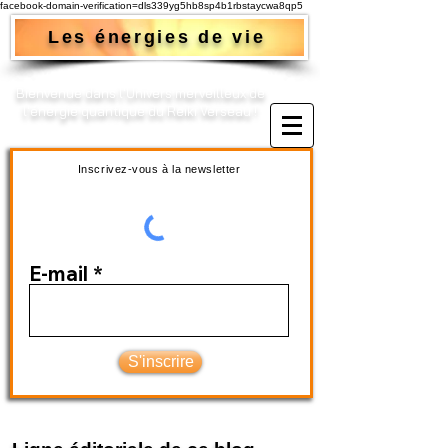
facebook-domain-verification=dls339yg5hb8sp4b1rbstaycwa8qp5
Les énergies de vie
Bienvenue dans l'Univers merveilleux de
l'énergie quantique du Reiki Verseau !​
Inscrivez-vous à la newsletter
E-mail
S'inscrire