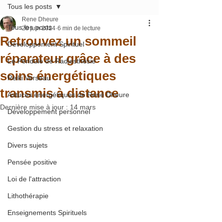
Tous les posts
Rene Dheure
Tous les posts
20 juin 2024
6 min de lecture
Retrouvez un sommeil
Développement Spirituel
réparateur grâce à des
Le Pendule de Radiesthésie
soins énergétiques
Reiki Verseau
transmis à distance
Astuces énergétiques de René Dheure
Dernière mise à jour :
14 mars
Développement personnel
Gestion du stress et relaxation
Divers sujets
Pensée positive
Loi de l'attraction
Lithothérapie
Enseignements Spirituels