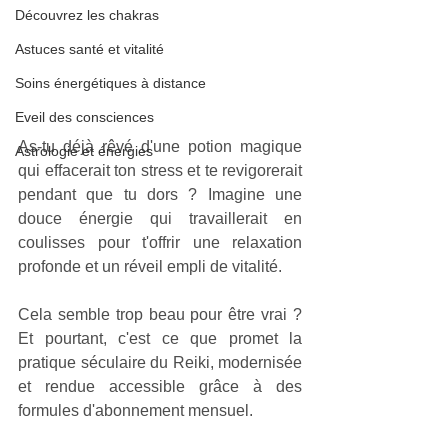
Découvrez les chakras
Astuces santé et vitalité
Soins énergétiques à distance
Eveil des consciences
As-tu déjà rêvé d'une potion magique 
Astrologie et énergies
qui effacerait ton stress et te revigorerait 
pendant que tu dors ? Imagine une 
douce énergie qui travaillerait en 
coulisses pour t'offrir une relaxation 
profonde et un réveil empli de vitalité. 
Cela semble trop beau pour être vrai ? 
Et pourtant, c'est ce que promet la 
pratique séculaire du Reiki, modernisée 
et rendue accessible grâce à des 
formules d'abonnement mensuel. 