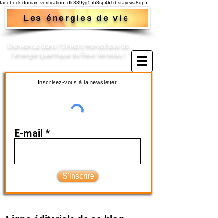
facebook-domain-verification=dls339yg5hb8sp4b1rbstaycwa8qp5
Les énergies de vie
Bienvenue dans l'Univers merveilleux de
l'énergie quantique du Reiki Verseau !​
Inscrivez-vous à la newsletter
E-mail
S'inscrire