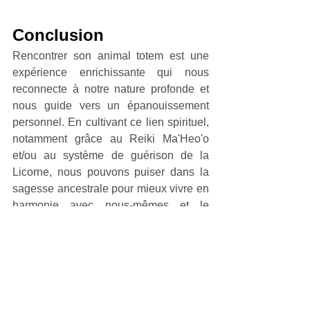
Conclusion
Rencontrer son animal totem est une 
expérience enrichissante qui nous 
reconnecte à notre nature profonde et 
nous guide vers un épanouissement 
personnel. En cultivant ce lien spirituel, 
notamment grâce au Reiki Ma'Heo'o 
et/ou au système de guérison de la 
Licorne, nous pouvons puiser dans la 
sagesse ancestrale pour mieux vivre en 
harmonie avec nous-mêmes et le 
monde qui nous entoure. Nous vous 
accompagnons *dans cette démarche à 
travers des 
séances de développement 
spirituel
 et des 
formations à divers 
enseignements spirituels ou 
énergétiques
.