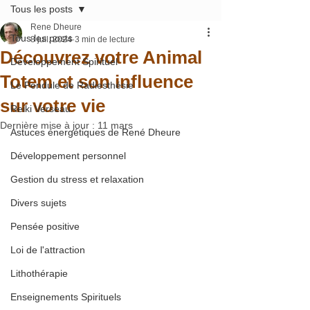
Tous les posts
Rene Dheure
Tous les posts
8 juil. 2024
3 min de lecture
Découvrez votre Animal
Développement Spirituel
Totem et son influence
Le Pendule de Radiesthésie
sur votre vie
Reiki Verseau
Dernière mise à jour :
11 mars
Astuces énergétiques de René Dheure
Développement personnel
Gestion du stress et relaxation
Divers sujets
Pensée positive
Loi de l'attraction
Lithothérapie
Enseignements Spirituels