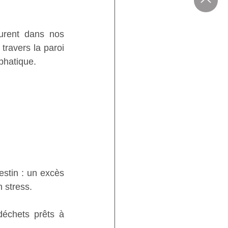
rent dans nos 
travers la paroi 
phatique. 
stin : un excès 
 stress. 
échets prêts à 