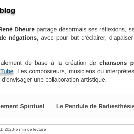
 blog
René Dheure
partage désormais ses réflexions, se
 de négations
, avec pour but d’éclairer, d’apaiser
également de base à la création de
chansons po
uTube
. Les compositeurs, musiciens ou interprète
d’envisager une collaboration artistique.
ement Spirituel
Le Pendule de Radiesthési
de René Dheure
ct. 2023
6 min de lecture
Développement personnel