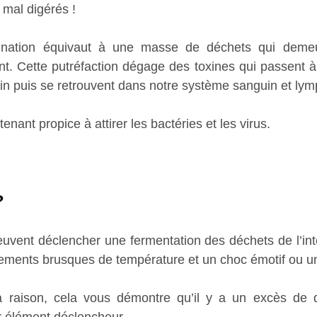
 mal digérés ! 
ination équivaut à une masse de déchets qui demeu
nt. Cette putréfaction dégage des toxines qui passent à 
tin puis se retrouvent dans notre système sanguin et lym
enant propice à attirer les bactéries et les virus.
?
euvent déclencher une fermentation des déchets de l’inte
ements brusques de température et un choc émotif ou un
 raison, cela vous démontre qu’il y a un excès de d
r élément déclencheur.