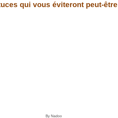
uces qui vous éviteront peut-être
laxation
Divers sujets
Pensée positive
gnements Spirituels
Découvrez les chakras
é
Soins énergétiques à distance
Eveil d
By Nadoo