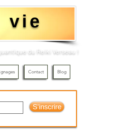
 vie
uantique du Reiki Verseau !​
ignages
Contact
Blog
S'inscrire