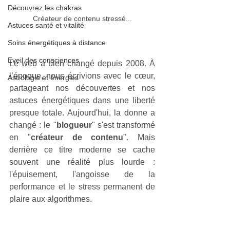
Découvrez les chakras
Créateur de contenu stressé...
Astuces santé et vitalité
Soins énergétiques à distance
Eveil des consciences
Le web a bien changé depuis 2008. À 
l’époque, nous écrivions avec le cœur, 
Astrologie et énergies
partageant nos découvertes et nos 
astuces énergétiques dans une liberté 
presque totale. Aujourd'hui, la donne a 
changé : le "
blogueur
" s'est transformé 
en "
créateur de contenu
". Mais 
derrière ce titre moderne se cache 
souvent une réalité plus lourde : 
l'épuisement, l'angoisse de la 
performance et le stress permanent de 
plaire aux algorithmes.