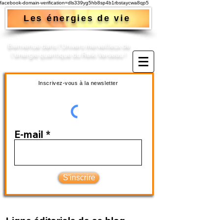
facebook-domain-verification=dls339yg5hb8sp4b1rbstaycwa8qp5
Les énergies de vie
Bienvenue dans l'Univers merveilleux de
l'énergie quantique du Reiki Verseau !​
Inscrivez-vous à la newsletter
E-mail
S'inscrire