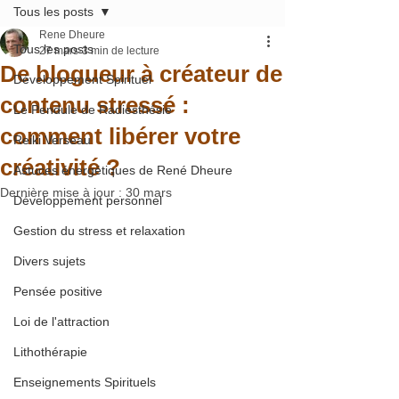
Tous les posts
Rene Dheure
Tous les posts
27 mars
3 min de lecture
De blogueur à créateur de
Développement Spirituel
contenu stressé :
Le Pendule de Radiesthésie
comment libérer votre
Reiki Verseau
créativité ?
Astuces énergétiques de René Dheure
Dernière mise à jour :
30 mars
Développement personnel
Gestion du stress et relaxation
Divers sujets
Pensée positive
Loi de l'attraction
Lithothérapie
Enseignements Spirituels