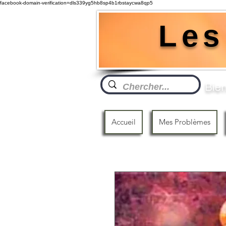
facebook-domain-verification=dls339yg5hb8sp4b1rbstaycwa8qp5
Les
Bien
Accueil
Mes Problèmes