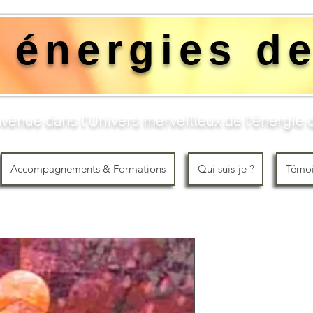
 énergies de
venue dans l'Univers merveilleux de l'énergie q
Accompagnements & Formations
Qui suis-je ?
Témo
LE CUBE 
Prix
80,00 €