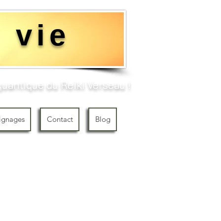
 vie
uantique du Reiki Verseau !​
ignages
Contact
Blog
DE METATRON