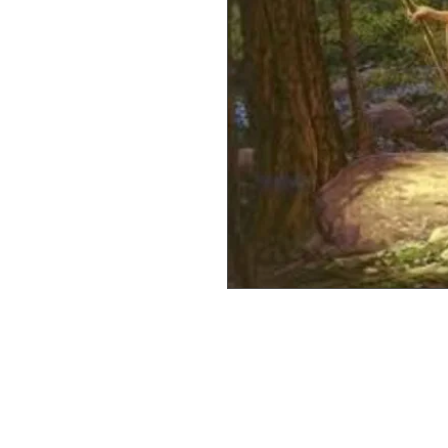
«Le secret du Mess
transmet exclusiv
Druide à oreille de 
son seul objectif : 
changeant la ment