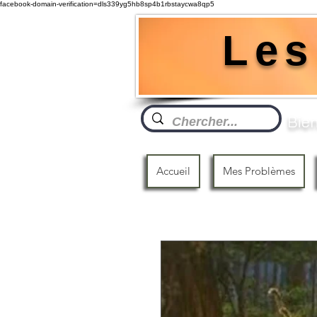
facebook-domain-verification=dls339yg5hb8sp4b1rbstaycwa8qp5
Les
Bien
Accueil
Mes Problèmes