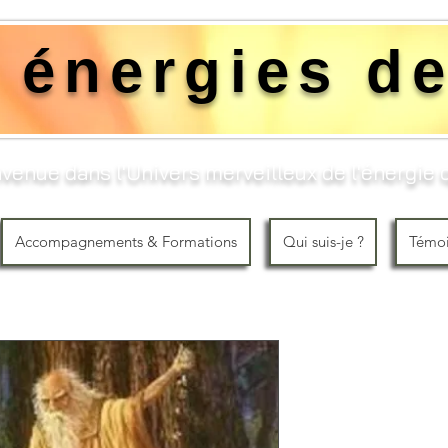
 énergies de
venue dans l'Univers merveilleux de l'énergie q
Accompagnements & Formations
Qui suis-je ?
Témo
Le message
Prix
120,00 €