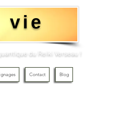
 vie
uantique du Reiki Verseau !​
ignages
Contact
Blog
 des Druides