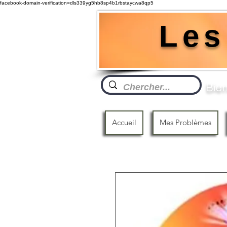
facebook-domain-verification=dls339yg5hb8sp4b1rbstaycwa8qp5
Les
Bien
Accueil
Mes Problèmes