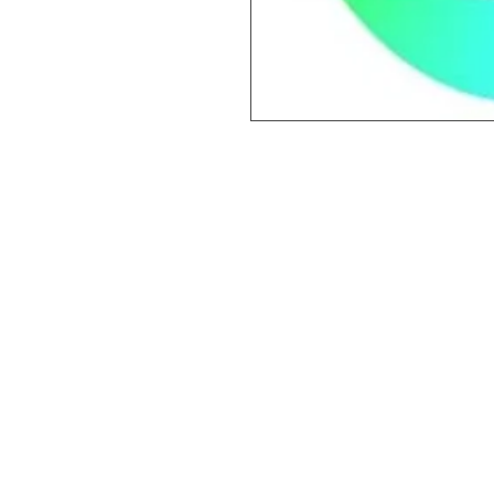
L'énergie de la Kund
sous le nom de
"Feu
l'énergie universelle 
Cette énergie monte
(Canal de Lumière) 
Chakra de la Couron
A la naissance, ce ca
avez accès à cette s
Les expériences de l
d'énergie est resserr
bloqués. Ceci peut 
de manifestations ph