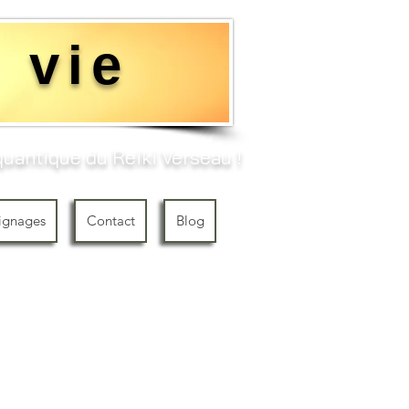
 vie
uantique du Reiki Verseau !​
ignages
Contact
Blog
 Reiki de la
niveaux 1 à 3