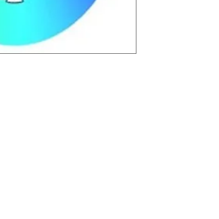
alini, également connue
 de la Kundalini"
, est
qui remplit notre Être.
 dans le Canal Sushumna
du Chakra Racine au
ne.
nal est ouvert. Ainsi vous
ource puissante d'énergie.
a vie font que ce canal
é et que les chakras sont
engendrer un grand nombre
ysiques, telles que des