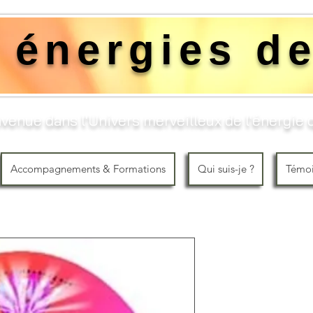
 énergies de
venue dans l'Univers merveilleux de l'énergie q
Accompagnements & Formations
Qui suis-je ?
Témo
Initiation au
Kundalini, 
Price
€120.00