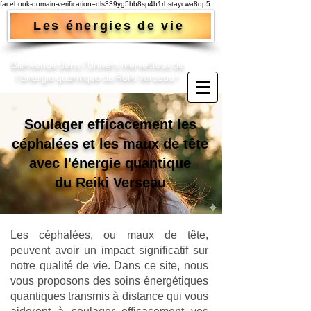
facebook-domain-verification=dls339yg5hb8sp4b1rbstaycwa8qp5
Les énergies de vie
Bienvenue dans l'Univers merveilleux de
l'énergie quantique du Reiki Verseau !​
Soulager efficacement les
céphalées et les maux de tête
avec l'énergie quantique
du Reiki Verseau
Les céphalées, ou maux de tête,
peuvent avoir un impact significatif sur
notre qualité de vie. Dans ce site, nous
vous proposons des soins énergétiques
quantiques transmis à distance qui vous