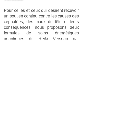
Pour celles et ceux qui désirent recevoir
un soutien continu contre les causes des
céphalées, des maux de tête et leurs
conséquences, nous proposons deux
formules de soins énergétiques
quantiques du Reiki Verseau par
abonnements mensuels.
Vous bénéficiez de deux semaines
d'essai gratuit
pour expérimenter
l'efficacité de nos services, avant tout
engagement.
Formule Sérénité (Hebdomadaire) :
Recevez 2 séances de soins quantiques
du Reiki Verseau par semaine, le mardi
et le samedi. Cette formule est comme
une béquille qui travaillera en douceur
pour vous permettre de gérer le stress et