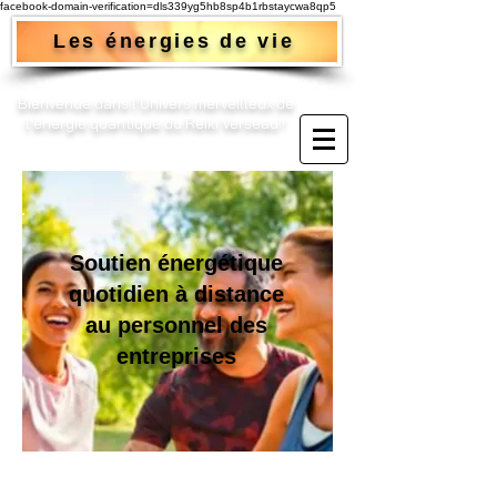
facebook-domain-verification=dls339yg5hb8sp4b1rbstaycwa8qp5
Les énergies de vie
Bienvenue dans l'Univers merveilleux de
l'énergie quantique du Reiki Verseau !​
Soutien énergétique
quotidien à distance
au personnel des
entreprises