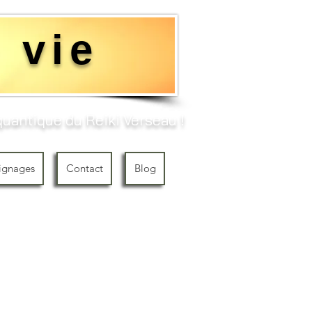
 vie
uantique du Reiki Verseau !​
ignages
Contact
Blog
au Shamballa MDH -