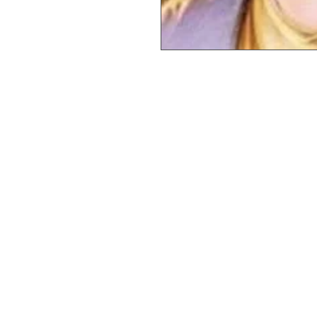
A la fin du siècle der
de Shamballa et Sai
Hari Das Melchizede
réintroduire le "Reiki
multidimensionnel or
En quoi consiste l
de Shamballa MDH
Les Maîtres de Shamb
Germain ont souhaité 
syntonisations (initia
simple et profonde à 
En comprenant enfi
séparés de cette Éne