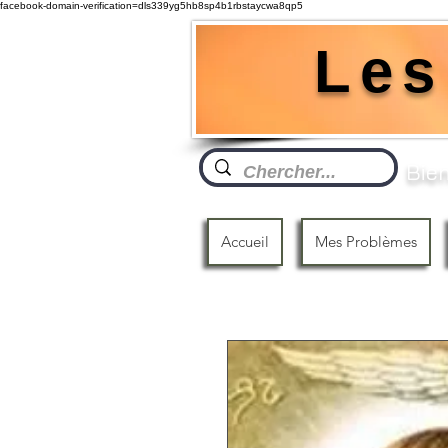
facebook-domain-verification=dls339yg5hb8sp4b1rbstaycwa8qp5
Les
Bien
Accueil
Mes Problèmes