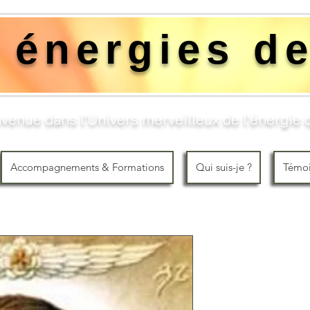
 énergies de
venue dans l'Univers merveilleux de l'énergie q
Accompagnements & Formations
Qui suis-je ?
Témo
Initiation 
Niveau2
Price
€135.00