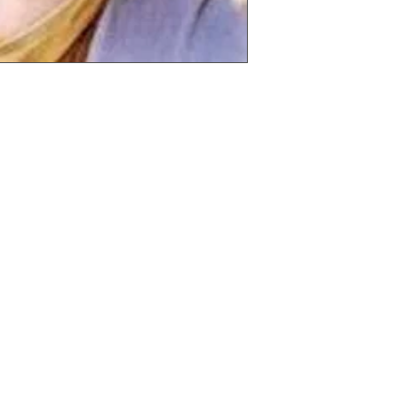
nier, les Maîtres
nt Germain ont demandé à
k (John Armitage) de
 originel" (le système
iginel) de Shamballa .
e système de guérison
alla et Saint
offrir, au travers des
tions), une ouverture
l’Énergie.
n que nous ne sommes pas
rgie, donc de ce qui nous