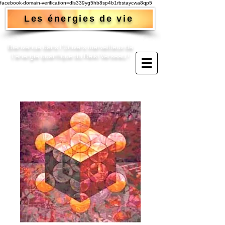
facebook-domain-verification=dls339yg5hb8sp4b1rbstaycwa8qp5
Les énergies de vie
Bienvenue dans l'Univers merveilleux de
l'énergie quantique du Reiki Verseau !​